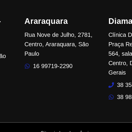
-
Araraquara
Diama
Rua Nove de Julho, 2781,
Clínica 
Centro, Araraquara, São
Praça Re
Paulo
564, sal
rão
Centro, 
16 99719-2290
Gerais
38 3
38 9