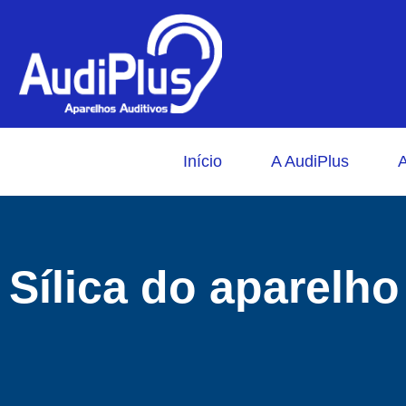
Início
A AudiPlus
A
Sílica do aparelho