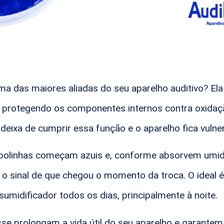
uma das maiores aliadas do seu aparelho auditivo? E
o, protegendo os componentes internos contra oxida
deixa de cumprir essa função e o aparelho fica vulner
s bolinhas começam azuis e, conforme absorvem umid
o sinal de que chegou o momento da troca. O ideal é
umidificador todos os dias, principalmente à noite.
e prolongam a vida útil do seu aparelho e garantem