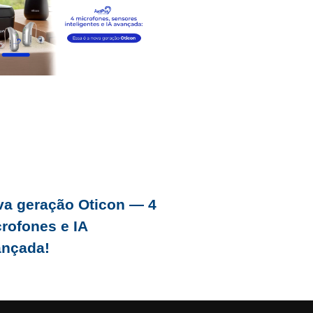
a geração Oticon — 4
rofones e IA
ançada!