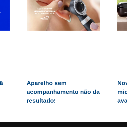
ã
Aparelho sem
Nov
acompanhamento não da
mic
resultado!
av