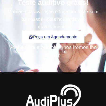
Teste auditivo grátis!
Marque sua avaliação e faça um teste com
os nossos aparelhos auditivos
gratuitamente.
Peça um Agendamento
Venha para a
Audiplus
, nós iremos lhe
ajudar.