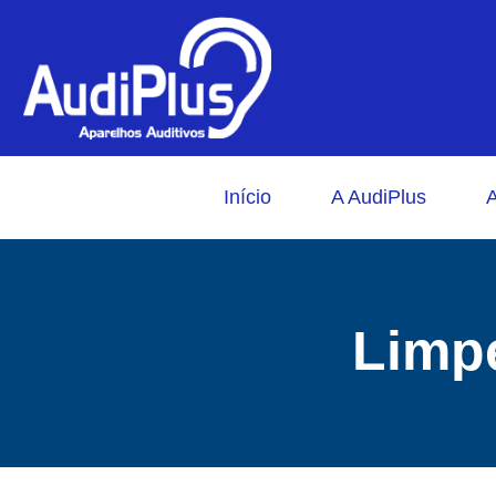
Início
A AudiPlus
A
Limpe