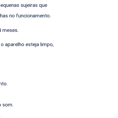
pequenas sujeiras que
lhas no funcionamento.
4 meses.
o aparelho esteja limpo,
nto.
o som.
.